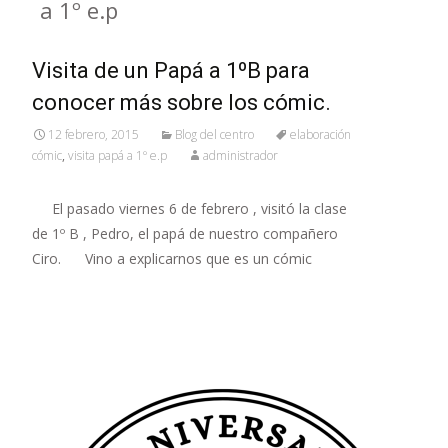
a 1º e.p
Visita de un Papá a 1ºB para
conocer más sobre los cómic.
12 febrero, 2015
Blog del centro
elaboración
cómic
,
visita papá a 1º e.p
administrador
El pasado viernes 6 de febrero , visitó la clase
de 1º B , Pedro, el papá de nuestro compañero
Ciro. Vino a explicarnos que es un cómic
Leer más…