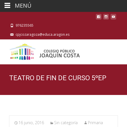
MENÚ
976235565
cpjcozaragoza@educa.aragon.es
TEATRO DE FIN DE CURSO 5ºEP
16 junio, 2016
Sin categoría
Primaria