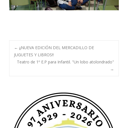
Navegación
←
¡¡NUEVA EDICIÓN DEL MERCADILLO DE
JUGUETES Y LIBROS!!
Teatro de 1º E.P para Infantil. "Un lobo atolondrado"
de
→
entradas