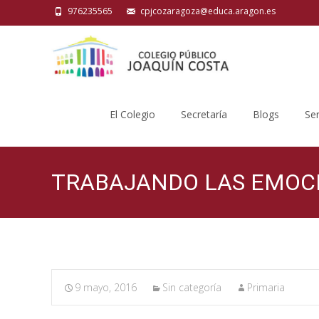
976235565
cpjcozaragoza@educa.aragon.es
Saltar
al
El Colegio
Secretaría
Blogs
Ser
contenido
TRABAJANDO LAS EMOC
9 mayo, 2016
Sin categoría
Primaria