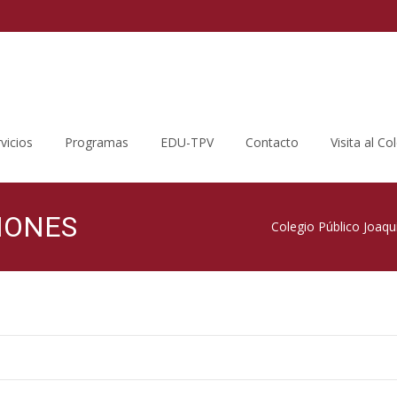
vicios
Programas
EDU-TPV
Contacto
Visita al Co
IONES
Colegio Público Joaqu