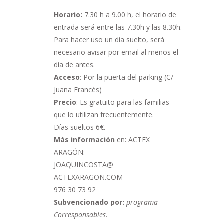
Horario:
7.30 h a 9.00 h,
el horario de
entrada será entre las 7.30h y las 8.30h.
Para hacer uso un día suelto, será
necesario avisar por email al menos el
día de antes.
Acceso
: Por la puerta del parking (C/
Juana Francés)
Precio
: Es gratuito para las familias
que lo utilizan frecuentemente.
Días sueltos 6€.
Más información
en: ACTEX
ARAGÓN:
JOAQUINCOSTA@
ACTEXARAGON.COM
976 30 73 92
Subvencionado por:
programa
Corresponsables
.