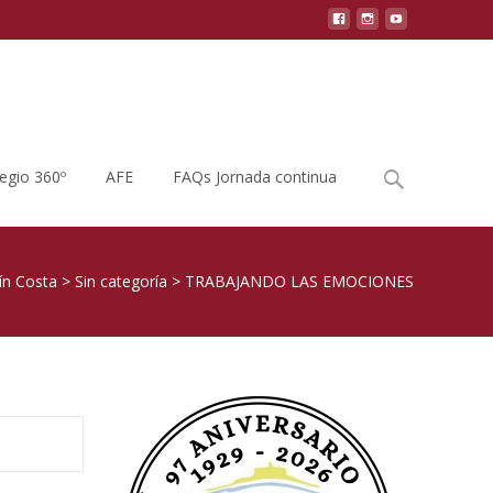
Buscar
legio 360º
AFE
FAQs Jornada continua
por:
ín Costa
>
Sin categoría
>
TRABAJANDO LAS EMOCIONES