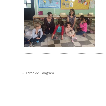
Navegación
←
Tarde de Tangram
de