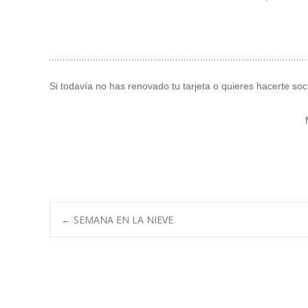
Si todavía no has renovado tu tarjeta o quieres hacerte so
Navegación
←
SEMANA EN LA NIEVE
de