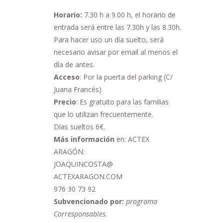
Horario:
7.30 h a 9.00 h,
el horario de
entrada será entre las 7.30h y las 8.30h.
Para hacer uso un día suelto, será
necesario avisar por email al menos el
día de antes.
Acceso
: Por la puerta del parking (C/
Juana Francés)
Precio
: Es gratuito para las familias
que lo utilizan frecuentemente.
Días sueltos 6€.
Más información
en: ACTEX
ARAGÓN:
JOAQUINCOSTA@
ACTEXARAGON.COM
976 30 73 92
Subvencionado por:
programa
Corresponsables
.