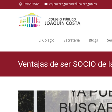
976235565
cpjcozaragoza@educa.aragon.es
Saltar
al
El Colegio
Secretaría
Blogs
Ser
contenido
Ventajas de ser SOCIO de