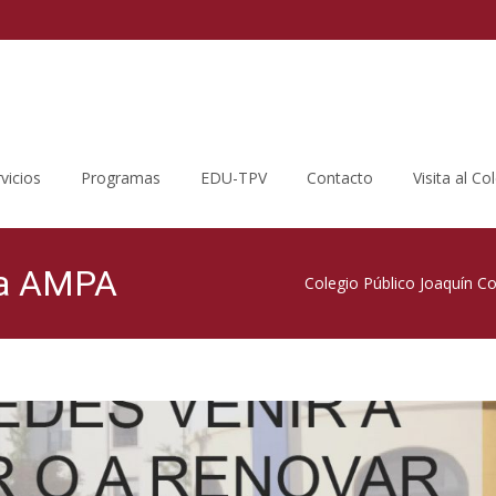
vicios
Programas
EDU-TPV
Contacto
Visita al Co
 la AMPA
Colegio Público Joaquín C