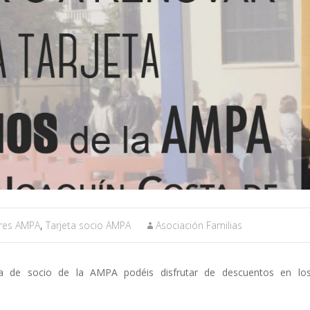
res AMPA
,
Tarjeta socio AMPA
Asociación Familias
eta de socio de la AMPA podéis disfrutar de descuentos en los