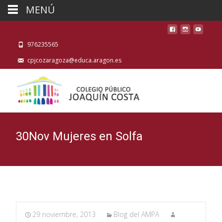
MENÚ
976235565
cpjcozaragoza@educa.aragon.es
30Nov Mujeres en Solfa
29 noviembre, 2013
Blog del AMPA