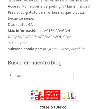
necesario avisar por email al menos el día de antes.
Acceso
: Por la puerta del parking (C/ Juana Francés)
Precio
: Es gratuito para las familias que lo utilizan
frecuentemente.
Días sueltos 6€.
Más información
en: ACTEX ARAGÓN:
JOAQUINCOSTA@ ACTEXARAGON.COM
976 30 73 92
Subvencionado por:
programa Corresponsables
.
Busca en nuestro blog
Buscar
por: