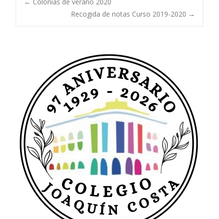
Navegación
←
Colonias de verano 2020
Recogida de notas Curso 2019-2020
→
de
entradas