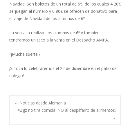
Navidad. Son boletos de un total de 5€, de los cuales 4,20€
se juegan al número y 0,80€ se ofrecen de donativo para
el viaje de Navidad de los alumnxs de 6º.
La venta la realizan los alumnxs de 6º y también
tendremos un taco a la venta en el Despacho AMPA.
?
¡Mucha suerte!
?
¡Si toca lo celebraremos el 22 de diciembre en el patio del
colegio!
Navegación
←
Noticias desde Alemania
#Zgz no tira comida. NO al despilfarro de alimentos.
→
de