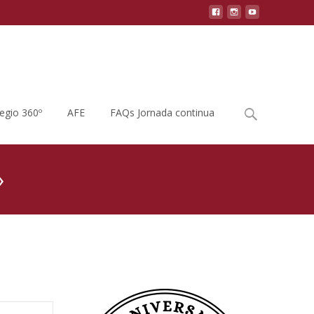
Buscar
legio 360º
AFE
FAQs Jornada continua
por:
»
ENTREGA DE LOS PREMIOS «LA HUERTA DE ZARAGOZA»