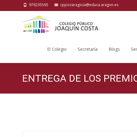
976235565
cpjcozaragoza@educa.aragon.es
Saltar
al
El Colegio
Secretaría
Blogs
Ser
contenido
ENTREGA DE LOS PREMI