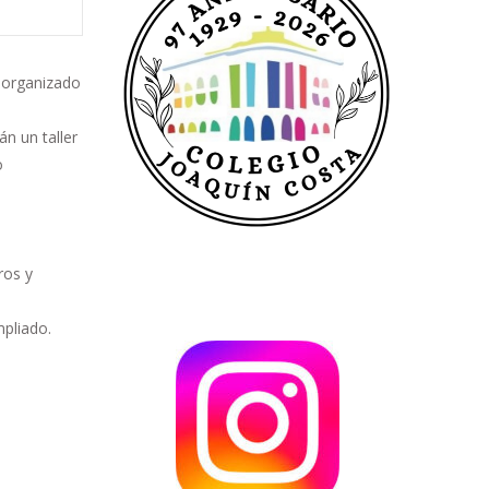
a
organizado
n un taller
o
ros y
mpliado.