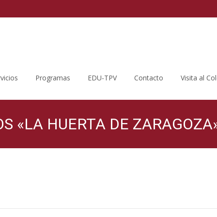
vicios
Programas
EDU-TPV
Contacto
Visita al Co
OS «LA HUERTA DE ZARAGOZA
Colegio Público Joaquín Costa
>
Blog del AMPA
>