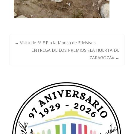
Navegación
←
Visita de 6º E.P a la fábrica de Edelvives.
ENTREGA DE LOS PREMIOS «LA HUERTA DE
ZARAGOZA»
→
de
entradas