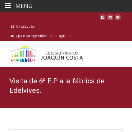
MENÚ
976235565
cpjcozaragoza@educa.aragon.es
Visita de 6º E.P a la fábrica de
Edelvives.