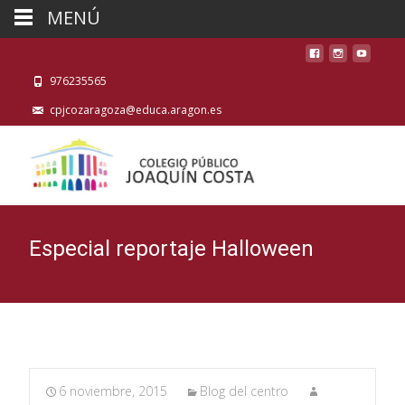
MENÚ
976235565
cpjcozaragoza@educa.aragon.es
Especial reportaje Halloween
6 noviembre, 2015
Blog del centro