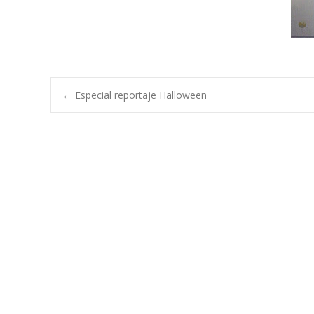
Navegación
←
Especial reportaje Halloween
de
entradas