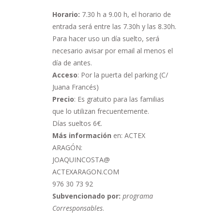
Horario:
7.30 h a 9.00 h,
el horario de
entrada será entre las 7.30h y las 8.30h.
Para hacer uso un día suelto, será
necesario avisar por email al menos el
día de antes.
Acceso
: Por la puerta del parking (C/
Juana Francés)
Precio
: Es gratuito para las familias
que lo utilizan frecuentemente.
Días sueltos 6€.
Más información
en: ACTEX
ARAGÓN:
JOAQUINCOSTA@
ACTEXARAGON.COM
976 30 73 92
Subvencionado por:
programa
Corresponsables
.