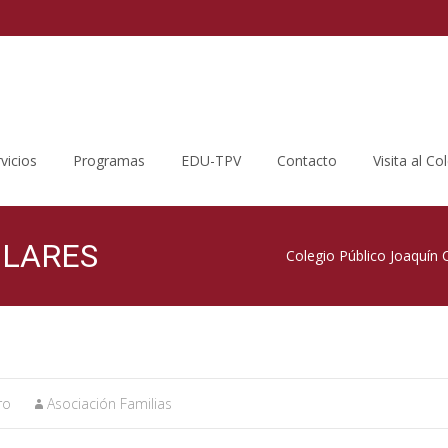
vicios
Programas
EDU-TPV
Contacto
Visita al Co
OLARES
Colegio Público Joaquín 
ro
Asociación Familias