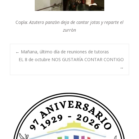
Copla:
Azutero panzòn deja de cantar jotas y reparte el
zurròn
Navegación
←
Mañana, último día de reuniones de tutoras
EL 8 de octubre NOS GUSTARÍA CONTAR CONTIGO
→
de
entradas