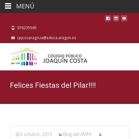
MENÚ
976235565
cpjcozaragoza@educa.aragon.es
Felices Fiestas del Pilar!!!!
6 octubre, 2013
Blog del AMPA