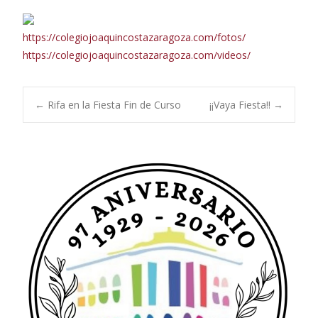
https://colegiojoaquincostazaragoza.com/fotos/
https://colegiojoaquincostazaragoza.com/videos/
Navegación
←
Rifa en la Fiesta Fin de Curso
¡¡Vaya Fiesta!!
→
de
entradas