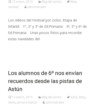
15 enero, 2016
Blog del centro
fotos
,
navidad
administrador
Los vídeos del Festival por ciclos: Etapa de
Infantil: 1º, 2º y 3º de Ed.Primaria: 4º, 5º y 6º de
Ed.Primaria: Unas pocos fotos para recordar
estas navidades del
Leer más…
Los alumnos de 6º nos envían
recuerdos desde las pistas de
Astún
13 enero, 2015
Blog del centro
astún
,
fotos
,
nieve
,
semana blanca
administrador