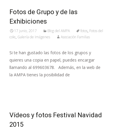
Fotos de Grupo y de las
Exhibiciones
17 junio, 2017
Blog del AMPA
fotos
,
Fotos del
cole
,
Galería de Imágenes
Asociación Familias
Si te han gustado las fotos de los grupos y
quieres una copia en papel, puedes encargar
llamando al 699603678. Además, en la web de
la AMPA tienes la posibilidad de
Leer más…
Vídeos y fotos Festival Navidad
2015