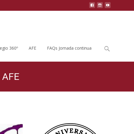
Buscar
legio 360º
AFE
FAQs Jornada continua
por:
o AFE
a «Género y Feminismo», estaremos presentes como AFE