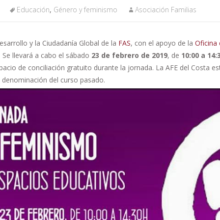
Educación
,
Género y feminismo
Asociación Familias
sarrollo y la Ciudadanía Global de la
FAS
, con el apoyo de la
Oficina
 Se llevará a cabo el sábado
23 de febrero de 2019
, de
10:00 a 14:
pacio de conciliación gratuito durante la jornada. La AFE del Costa es
e denominación del curso pasado.