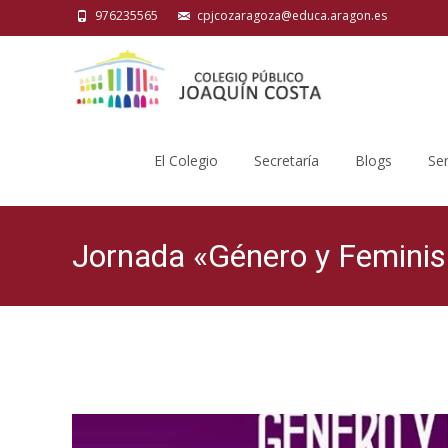
976235565
cpjcozaragoza@educa.aragon.es
Saltar
al
El Colegio
Secretaría
Blogs
Ser
contenido
Jornada «Género y Femini