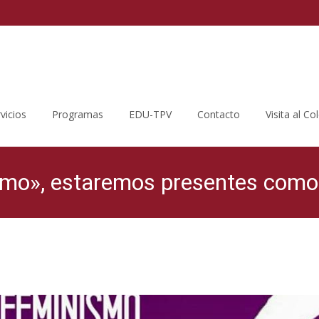
vicios
Programas
EDU-TPV
Contacto
Visita al Co
smo», estaremos presentes com
Colegio Público Joaquín Costa
>
Blog del AMPA
>
Jornad