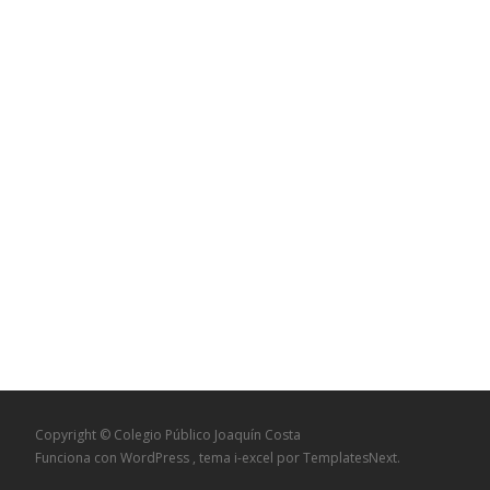
Copyright © Colegio Público Joaquín Costa
Funciona con WordPress
, tema
i-excel
por TemplatesNext.