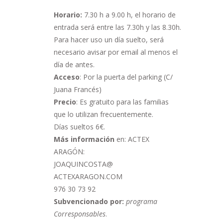
Horario:
7.30 h a 9.00 h,
el horario de
entrada será entre las 7.30h y las 8.30h.
Para hacer uso un día suelto, será
necesario avisar por email al menos el
día de antes.
Acceso
: Por la puerta del parking (C/
Juana Francés)
Precio
: Es gratuito para las familias
que lo utilizan frecuentemente.
Días sueltos 6€.
Más información
en: ACTEX
ARAGÓN:
JOAQUINCOSTA@
ACTEXARAGON.COM
976 30 73 92
Subvencionado por:
programa
Corresponsables
.