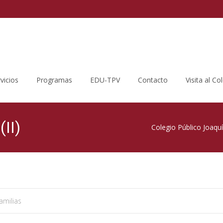
vicios
Programas
EDU-TPV
Contacto
Visita al Co
(II)
Colegio Público Joaqu
amilias