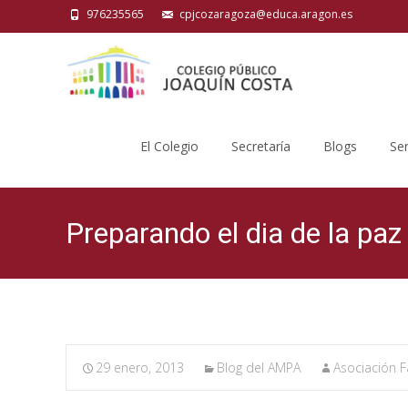
976235565
cpjcozaragoza@educa.aragon.es
Saltar
al
El Colegio
Secretaría
Blogs
Ser
contenido
Preparando el dia de la paz 
29 enero, 2013
Blog del AMPA
Asociación F