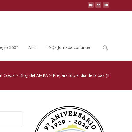
Buscar
legio 360º
AFE
FAQs Jornada continua
por:
ín Costa
>
Blog del AMPA
>
Preparando el dia de la paz (II)