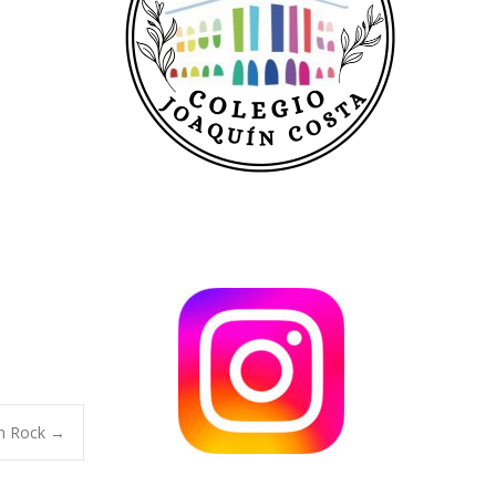
on Rock
→