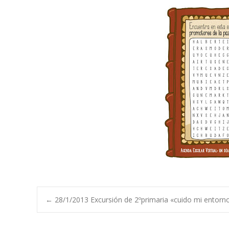
Navegación
←
28/1/2013 Excursión de 2ºprimaria «cuido mi entorn