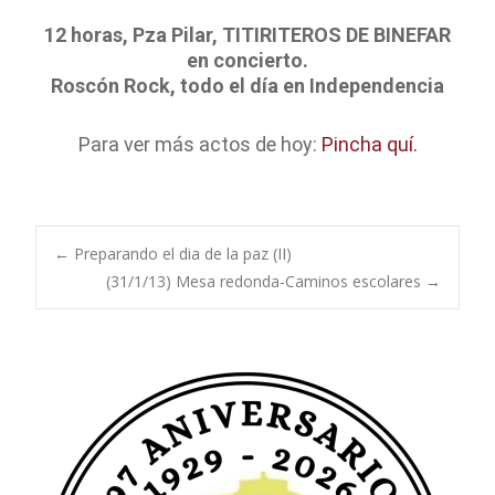
12 horas, Pza Pilar, TITIRITEROS DE BINEFAR
en concierto.
Roscón Rock, todo el día en Independencia
Para ver más actos de hoy:
Pincha quí.
Navegación
←
Preparando el dia de la paz (II)
(31/1/13) Mesa redonda-Caminos escolares
→
de
entradas