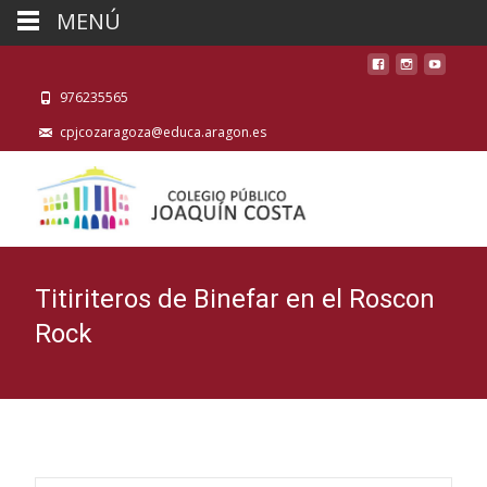
MENÚ
976235565
cpjcozaragoza@educa.aragon.es
Titiriteros de Binefar en el Roscon
Rock