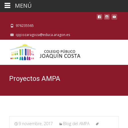
MENÚ
976235565
cpjcozaragoza@educa.aragon.es
Proyectos AMPA
9 noviembre, 2017
Blog del AMPA