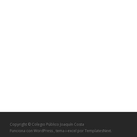
Copyright © Colegio Público Joaquín Costa
Funciona con WordPress
, tema
i-excel
por TemplatesNext.