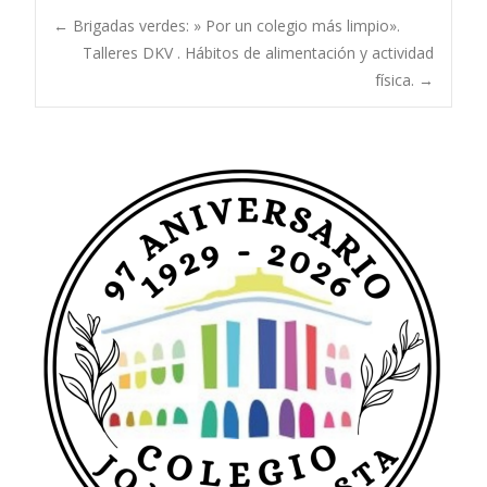
Navegación
←
Brigadas verdes: » Por un colegio más limpio».
Talleres DKV . Hábitos de alimentación y actividad
física.
→
de
entradas