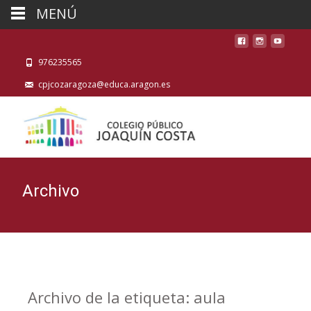
MENÚ
976235565
cpjcozaragoza@educa.aragon.es
Archivo
Archivo de la etiqueta: aula