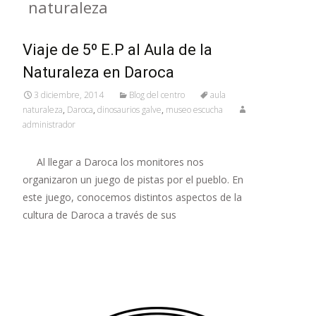
naturaleza
Viaje de 5º E.P al Aula de la
Naturaleza en Daroca
3 diciembre, 2014
Blog del centro
aula
naturaleza
,
Daroca
,
dinosaurios galve
,
museo escucha
administrador
Al llegar a Daroca los monitores nos
organizaron un juego de pistas por el pueblo. En
este juego, conocemos distintos aspectos de la
cultura de Daroca a través de sus
Leer más…