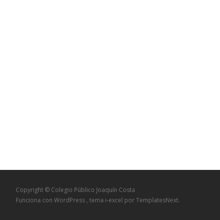
Copyright © Colegio Público Joaquín Costa
Funciona con WordPress
, tema
i-excel
por TemplatesNext.