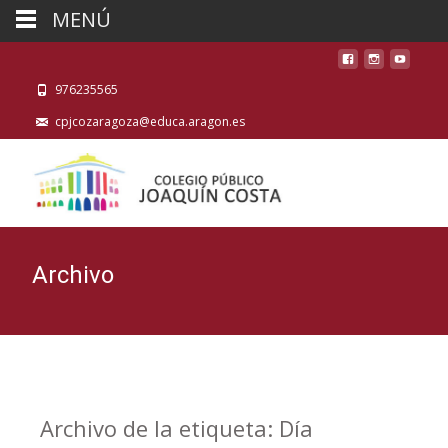
MENÚ
976235565
cpjcozaragoza@educa.aragon.es
Archivo
Archivo de la etiqueta: Día