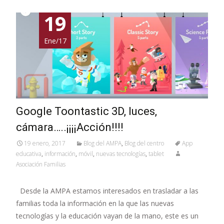
19
Ene/17
Google Toontastic 3D, luces,
cámara…..¡¡¡¡Acción!!!!
19 enero, 2017
Blog del AMPA
,
Blog del centro
App
educativa
,
información
,
móvil
,
nuevas tecnologías
,
tablet
Asociación Familias
Desde la AMPA estamos interesados en trasladar a las
familias toda la información en la que las nuevas
tecnologías y la educación vayan de la mano, este es un