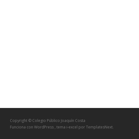
Copyright © Colegio Público Joaquín Costa
Funciona con WordPress
, tema
i-excel
por TemplatesNext.