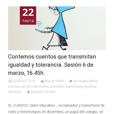
22
Feb/18
Contemos cuentos que transmitan
igualdad y tolerancia. Sesión 6 de
marzo, 16.45h.
22 febrero, 2018
Blog del AMPA
Actividades AMPA
,
cuentos
,
cuentos tradicionales
,
diversidad
,
estereotipos
,
igualdad
,
tolerancia
Asociación Familias
EL CUENTO: Valor educativo , socializador y transmisor de
roles y estereotipos En diciembre, un papá del colegio, se