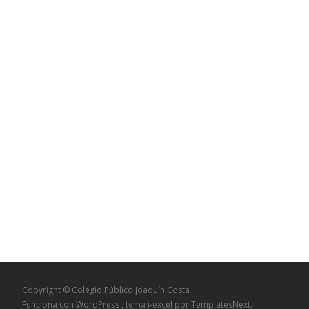
Copyright © Colegio Público Joaquín Costa
Funciona con WordPress
, tema
i-excel
por TemplatesNext.